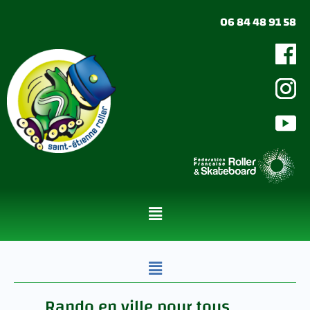
Aller
06 84 48 91 58
au
contenu
Menu
Menu
Rando en ville pour tous